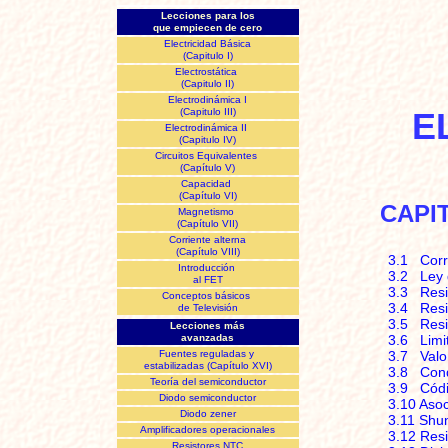
Lecciones para los
que
empiecen de cero
Electricidad Básica
(Capitulo I)
Electrostática
(Capitulo II)
Electrodinámica I
(Capitulo III)
E
Electrodinámica II
(Capitulo IV)
Circuitos Equivalentes
(Capítulo V)
Capacidad
(Capítulo VI)
CAPIT
Magnetismo
(Capítulo VII)
Corriente alterna
(Capítulo VIII)
3.1 Corrr
Introducción
3.2 Ley
al FET
3.3 Resi
Conceptos básicos
3.4 Resis
de Televisión
3.5 Resi
Lecciones más
3.6 Limit
avanzadas
3.7 Valo
Fuentes reguladas y
estabilizadas (Capítulo XVI)
3.8 Cond
Teoría del semiconductor
3.9 Códi
Diodo semiconductor
3.10 Asoc
Diodo zener
3.11 Shu
Amplificadores operacionales
3.12 Resi
Resistores NTC