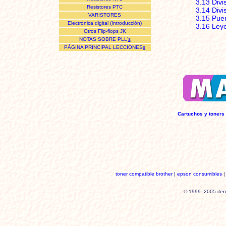
3.13 Divi
Resistores PTC
3.14 Divi
VARISTORES
3.15 Pue
Electrónica digital (Introducción)
3.16 Leye
Otros Flip-flops JK
NOTAS SOBRE PLL'
s
PÁGINA PRINCIPAL LECCIONES
s
Cartuchos y toners
toner compatible brother
|
epson consumibles
© 1999- 2005 ifen