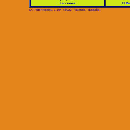
Lecciones
El Mu
C/. Pintor Nicolau, 1-10ª 46022 - Valencia - (España)