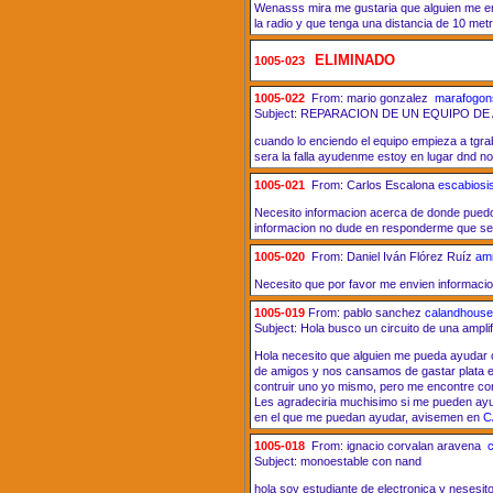
Wenasss mira me gustaria que alguien me e
la radio y que tenga una distancia de 10 met
ELIMINADO
1005-023
1005-022
From: mario gonzalez
marafogon
Subject: REPARACION DE UN EQUIPO D
cuando lo enciendo el equipo empieza a tgr
sera la falla ayudenme estoy en lugar dnd 
1005-021
From: Carlos Escalona
escabiosi
Necesito informacion acerca de donde pue
informacion no dude en responderme que ser
1005-020
From: Daniel Iván Flórez Ruíz
am
Necesito que por favor me envien informacio
1005-019
From: pablo sanchez
calandhous
Subject: Hola busco un circuito de una ampli
Hola necesito que alguien me pueda ayudar o
de amigos y nos cansamos de gastar plata en
contruir uno yo mismo, pero me encontre co
Les agradeciria muchisimo si me pueden ayud
en el que me puedan ayudar, avisemen en
C
1005-018
From: ignacio corvalan aravena
Subject: monoestable con nand
hola soy estudiante de electronica y nesesi