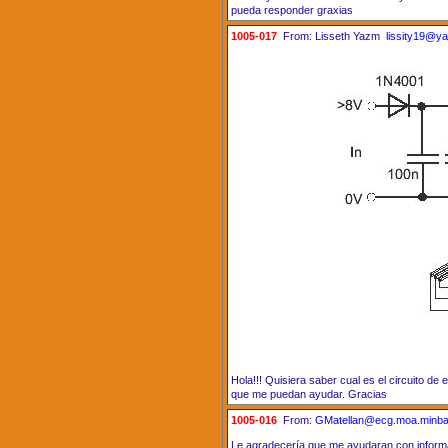
pueda responder graxias
1005-017
From: Lisseth Yazm
lissity19@y
Hola!!! Quisiera saber cual es el circuito d
que me puedan ayudar. Gracias
1005-016
From:
GMatellan@ecg.moa.minba
Le agradecería que me ayudaran con informac