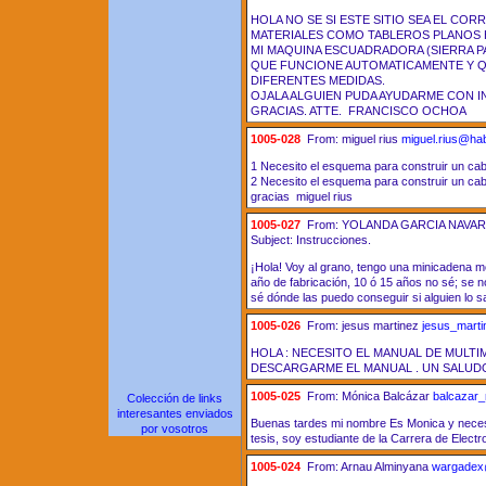
HOLA NO SE SI ESTE SITIO SEA EL CO
MATERIALES COMO TABLEROS PLANOS HO
MI MAQUINA ESCUADRADORA (SIERRA P
QUE FUNCIONE AUTOMATICAMENTE Y QU
DIFERENTES MEDIDAS.
OJALA ALGUIEN PUDA AYUDARME CON I
GRACIAS. ATTE. FRANCISCO OCHOA
1005-028
From: miguel rius
miguel.rius@hab
1 Necesito el esquema para construir un cabl
2 Necesito el esquema para construir un cabl
gracias miguel rius
1005-027
From: YOLANDA GARCIA NAV
Subject: Instrucciones.
¡Hola! Voy al grano, tengo una minicadena 
año de fabricación, 10 ó 15 años no sé; se no
sé dónde las puedo conseguir si alguien l
1005-026
From: jesus martinez
jesus_mart
HOLA : NECESITO EL MANUAL DE MULT
DESCARGARME EL MANUAL . UN SALUD
1005-025
From: Mónica Balcázar
balcazar
Colección de links
interesantes enviados
Buenas tardes mi nombre Es Monica y necesi
por vosotros
tesis, soy estudiante de la Carrera de Elec
1005-024
From: Arnau Alminyana
wargadex