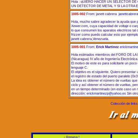
Hola : qUIERO HACER UN SELECTOR 
UN DETECTOR DE METAL Y SI LA OTRA ES I
1005-002
From: janett cabrera
janettcabre
Hola, mucho sabre agradecer la ayuda que p
Xewer.com, cuya capacidad de voltaje o carg
lo que consumen los aparatos electricos tal
frizzer como puedo calcular esto por ejempl
janett cabrera,Venezuela.
1005-001
From:
Erick Martinez
erickmarti
Hola estimados miembros del FORO DE LA
(Nicaragua) IV año de Ingeniería Electrónica
El motivo de este es para solicitarle un po
lenguaje C.
El objetivo es el siguiente. Quiero presenta
el registro de estado del puerto paralelo (0x
La idea es obtener el número de vueltas que
ciclo y así obtener el número de vueltas, p
en un tiempo determinado (en este caso un m
dirección:
erickmartinezp@yahoo.es
Sin otr
Colección de links
¡ Repasa !