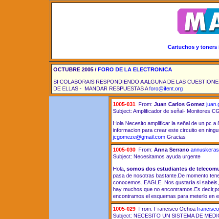
Cartuchos y toners 
OCTUBRE 2005 /
FORO DE LA ELECTRONICA
SI COLABORAIS RESPONDIENDO A ALGUNA DE LAS CUESTION
DE ELLAS - MANDAR RESPUESTAS A
foro@ifent.org
1005-031
From:
Juan Carlos Gomez
juan
Subject: Amplificador de señal- Monitores C
Hola Necesito amplificar la señal de un pc 
informacion para crear este circuito en ning
jcgomeze@gmail.com
Gracias
1005-030
From:
Anna Serrano
annuskera
Subject: Necesitamos ayuda urgente
Hola,
somos dos estudiantes de telecom
pasa de nosotras bastante.De momento tenem
conocemos. EAGLE. Nos gustaría si sabeis
hay muchos que no encontramos.Es decir,po
encontramos el esquemas para meterlo en ea
1005-029
From: Francisco Ochoa
francisc
Subject: NECESITO UN SISTEMA DE ME