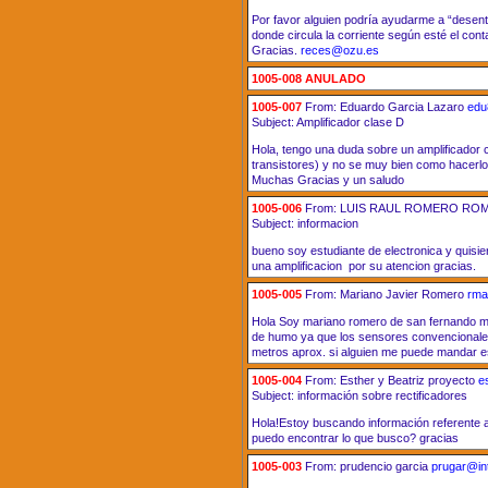
Por favor alguien podría ayudarme a “desent
donde circula la corriente según esté el cont
Gracias.
reces@ozu.es
1005-008 ANULADO
1005-007
From: Eduardo Garcia Lazaro
edu
Subject: Amplificador clase D
Hola, tengo una duda sobre un amplificador 
transistores) y no se muy bien como hacerlo
Muchas Gracias y un saludo
1005-006
From: LUIS RAUL ROMERO R
Subject: informacion
bueno soy estudiante de electronica y quisier
una amplificacion por su atencion gracias.
1005-005
From: Mariano Javier Romero
rma
Hola Soy mariano romero de san fernando m
de humo ya que los sensores convencionale
metros aprox. si alguien me puede mandar es
1005-004
From: Esther y Beatriz proyecto
e
Subject: información sobre rectificadores
Hola!Estoy buscando información referente a 
puedo encontrar lo que busco? gracias
1005-003
From: prudencio garcia
prugar@int