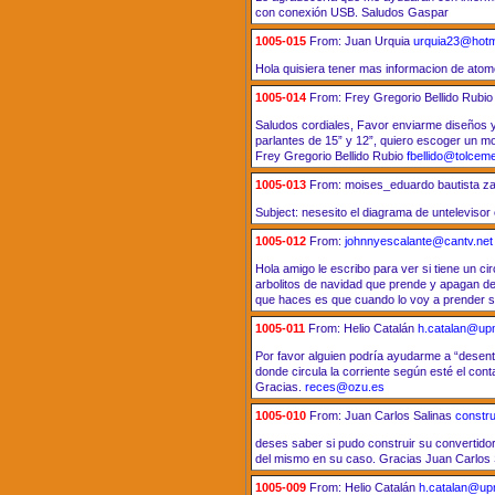
con conexión USB. Saludos Gaspar
1005-015
From: Juan Urquia
urquia23@hotm
Hola quisiera tener mas informacion de ato
1005-014
From: Frey Gregorio Bellido Ru
Saludos cordiales, Favor enviarme diseños y 
parlantes de 15” y 12”, quiero escoger un m
Frey Gregorio Bellido Rubio
fbellido@tolcem
1005-013
From: moises_eduardo bautista z
Subject: nesesito el diagrama de untelevisor
1005-012
From:
johnnyescalante@cantv.net
Hola amigo le escribo para ver si tiene un c
arbolitos de navidad que prende y apagan d
que haces es que cuando lo voy a prender se
1005-011
From: Helio Catalán
h.catalan@up
Por favor alguien podría ayudarme a “desent
donde circula la corriente según esté el cont
Gracias.
reces@ozu.es
1005-010
From: Juan Carlos Salinas
constr
deses saber si pudo construir su convertidor
del mismo en su caso. Gracias Juan Carlos 
1005-009
From: Helio Catalán
h.catalan@up